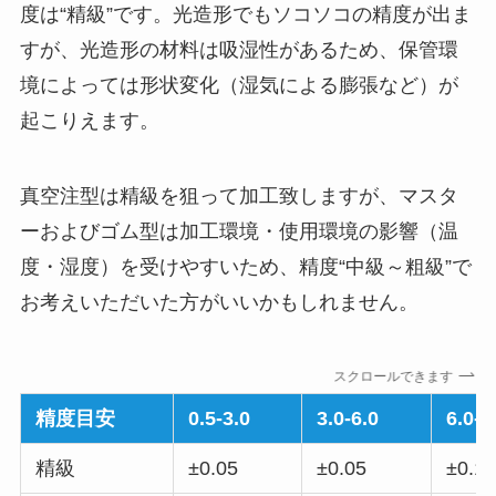
度は“精級”です。光造形でもソコソコの精度が出ま
すが、光造形の材料は吸湿性があるため、保管環
境によっては形状変化（湿気による膨張など）が
起こりえます。
真空注型は精級を狙って加工致しますが、マスタ
ーおよびゴム型は加工環境・使用環境の影響（温
度・湿度）を受けやすいため、精度“中級～粗級”で
お考えいただいた方がいいかもしれません。
スクロールできます
精度目安
0.5-3.0
3.0-6.0
6.0-3
精級
±0.05
±0.05
±0.1