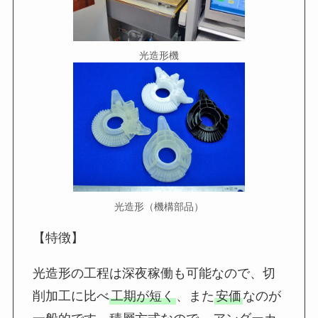
光造形機
光造形（機構部品）
【特徴】
光造形の工程は深夜稼働も可能なので、切
削加工に比べ
工期が短く
、また
安価
なのが