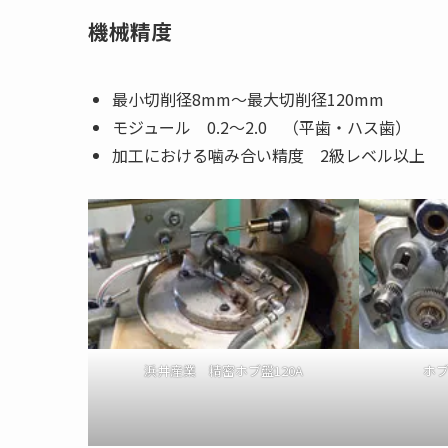
機械精度
最小切削径8mm～最大切削径120mm
モジュール 0.2～2.0 （平歯・ハス歯）
加工における噛み合い精度 2級レベル以上
浜井産業 精密ホブ盤120A
ホ