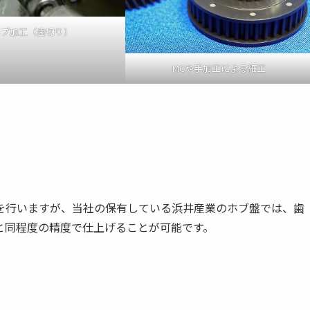
ホブ加工（歯切り）
MCや手加工による細工
を行いますが、当社の保有している浜井産業のホブ盤では、歯
と同程度の精度で仕上げることが可能です。