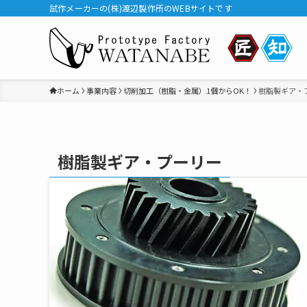
試作メーカーの(株)渡辺製作所のWEBサイトです
ホーム
事業内容
切削加工（樹脂・金属）1個からOK！
樹脂製ギア・
樹脂製ギア・プーリー