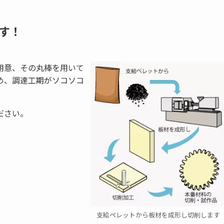
す！
用意、その丸棒を用いて
め、調達工期がソコソコ
ださい。
支給ペレットから板材を成形し切削します