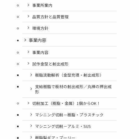
事業所案内
品質方針と品質管理
環境方針
事業内容
事業内容
試作金型と射出成形
樹脂流動解析（金型充填・射出成形）
支給樹脂で板材の射出成形／丸棒の押出成
形
切削加工（樹脂・金属）1個からOK！
マシニング切削－樹脂・プラスチック
マシニング切削－アルミ・SUS
樹脂製ギア・プーリー