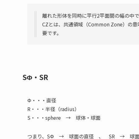
離れた形体を同時に平行2平面間の幅の中で
CZとは、共通領域（Common Zone
要です。
SΦ・SR
Φ・・・直径
R・・・半径（radius）
S・・・sphere → 球体・球面
つまり、SΦ → 球面の直径 、 SR → 球