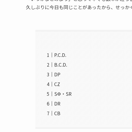
久しぶりに今日も同じことがあったから、せっか
P.C.D.
B.C.D.
DP
CZ
SΦ・SR
DR
CB