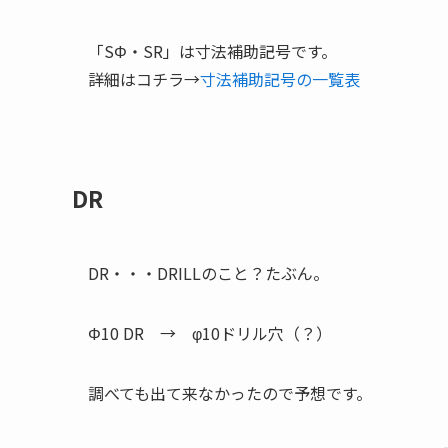
「SΦ・SR」は寸法補助記号です。
詳細はコチラ→
寸法補助記号の一覧表
DR
DR・・・DRILLのこと？たぶん。
Φ10 DR → φ10ドリル穴（？）
調べても出て来なかったので予想です。